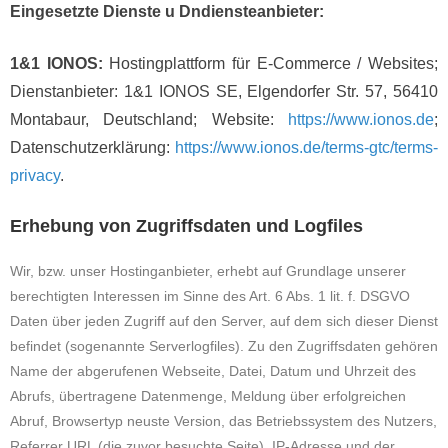
Eingesetzte Dienste u D
nd
iensteanbieter:
1&1 IONOS:
Hostingplattform für E-Commerce / Websites;
Dienstanbieter: 1&1 IONOS SE, Elgendorfer Str. 57, 56410
Montabaur, Deutschland; Website:
https://www.ionos.de
;
Datenschutzerklärung:
https://www.ionos.de/terms-gtc/terms-
privacy
.
Erhebung von Zugriffsdaten und Logfiles
Wir, bzw. unser Hostinganbieter, erhebt auf Grundlage unserer
berechtigten Interessen im Sinne des Art. 6 Abs. 1 lit. f. DSGVO
Daten über jeden Zugriff auf den Server, auf dem sich dieser Dienst
befindet (sogenannte Serverlogfiles). Zu den Zugriffsdaten gehören
Name der abgerufenen Webseite, Datei, Datum und Uhrzeit des
Abrufs, übertragene Datenmenge, Meldung über erfolgreichen
Abruf, Browsertyp neuste Version, das Betriebssystem des Nutzers,
Referrer URL (die zuvor besuchte Seite), IP-Adresse und der